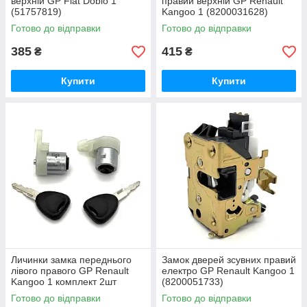
верхній GP Fiat Doblo 1
правий верхній GP Renault
(51757819)
Kangoo 1 (8200031628)
Готово до відправки
Готово до відправки
385
415
₴
₴
Купити
Купити
Личинки замка переднього
Замок дверей зсувних правий
лівого правого GP Renault
електро GP Renault Kangoo 1
Kangoo 1 комплект 2шт
(8200051733)
(7701470737)
Готово до відправки
Готово до відправки