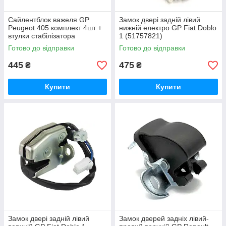
Сайлентблок важеля GP
Замок двері задній лівий
Peugeot 405 комплект 4шт +
нижній електро GP Fiat Doblo
втулки стабілізатора
1 (51757821)
(105A577S)
Готово до відправки
Готово до відправки
445
475
₴
₴
Купити
Купити
Замок двері задній лівий
Замок дверей задніх лівий-