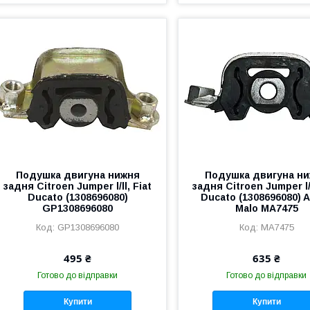
Подушка двигуна нижня
Подушка двигуна н
задня Citroen Jumper l/ll, Fiat
задня Citroen Jumper l/l
Ducato (1308696080)
Ducato (1308696080) 
GP1308696080
Malo MA7475
GP1308696080
MA7475
495 ₴
635 ₴
Готово до відправки
Готово до відправки
Купити
Купити