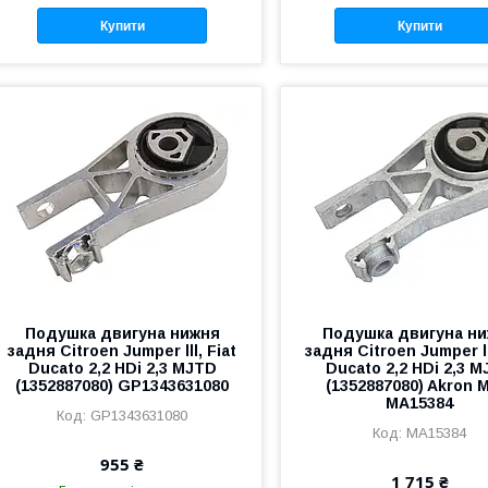
Купити
Купити
Подушка двигуна нижня
Подушка двигуна н
задня Citroen Jumper lll, Fiat
задня Citroen Jumper ll
Ducato 2,2 HDi 2,3 MJTD
Ducato 2,2 HDi 2,3 
(1352887080) GP1343631080
(1352887080) Akron 
MA15384
GP1343631080
MA15384
955 ₴
1 715 ₴