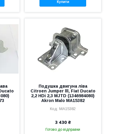
Купити
рава
Подушка двигуна ліва
 Ducato
Citroen Jumper lll, Fiat Ducato
3080)
2,2 HDi 2,3 MJTD (1346984080)
73
Akron Malo MA15382
MA15382
3 430 ₴
Готово до відправки