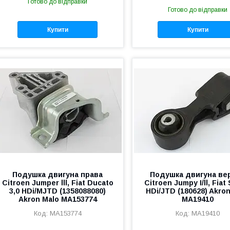
Готово до відправки
Готово до відправки
Купити
Купити
Подушка двигуна права
Подушка двигуна ве
Citroen Jumper lll, Fiat Ducato
Citroen Jumpy I/ll, Fiat
3,0 HDi/MJTD (1358088080)
HDi/JTD (180628) Akro
Akron Malo MA153774
MA19410
MA153774
MA19410