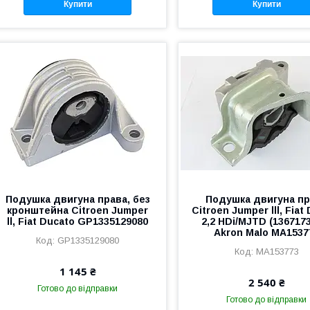
Купити
Купити
Подушка двигуна права, без
Подушка двигуна п
кронштейна Citroen Jumper
Citroen Jumper lll, Fiat
ll, Fiat Ducato GP1335129080
2,2 HDi/MJTD (136717
Akron Malo MA1537
GP1335129080
MA153773
1 145 ₴
2 540 ₴
Готово до відправки
Готово до відправки