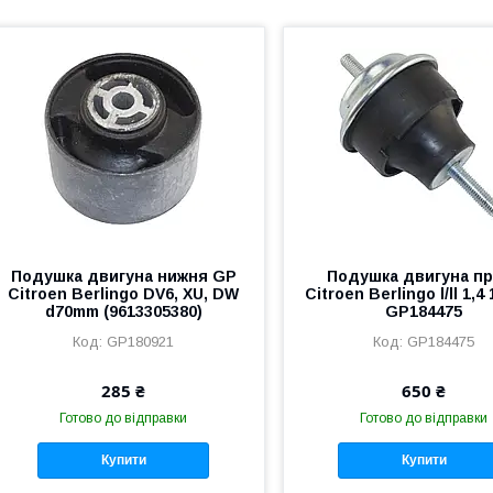
Подушка двигуна нижня GP
Подушка двигуна п
Citroen Berlingo DV6, XU, DW
Citroen Berlingo l/ll 1,4 
d70mm (9613305380)
GP184475
GP180921
GP184475
285 ₴
650 ₴
Готово до відправки
Готово до відправки
Купити
Купити