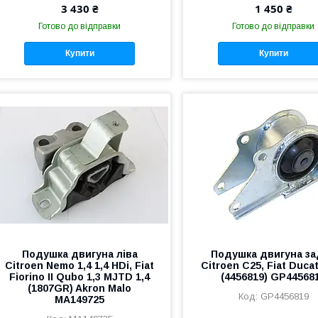
3 430 ₴
1 450 ₴
Готово до відправки
Готово до відправки
Купити
Купити
Подушка двигуна ліва
Подушка двигуна з
Citroen Nemo 1,4 1,4 HDi, Fiat
Citroen C25, Fiat Duca
Fiorino II Qubo 1,3 MJTD 1,4
(4456819) GP44568
(1807GR) Akron Malo
GP4456819
MA149725