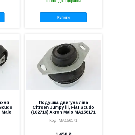
Готово до відправки
Купити
рхня
Подушка двигуна ліва
 Scudo
Citroen Jumpy lll, Fiat Scudo
n Malo
(182716) Akron Malo MA156171
MA156171
1 450 ₴