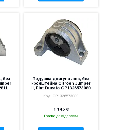
, без
Подушка двигуна ліва, без
umper
кронштейна Citroen Jumper
2811
ll, Fiat Ducato GP1326573080
GP1326573080
1 145 ₴
Готово до відправки