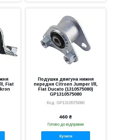
ижня
Подушка двигуна нижня
l, Fiat
передня Citroen Jumper l/ll,
Akron
Fiat Ducato (1310575080)
GP1310575080
GP1310575080
460 ₴
Готово до відправки
Купити