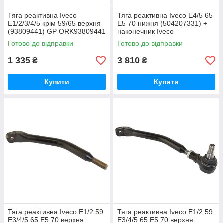
Тяга реактивна Iveco
Тяга реактивна Iveco E4/5 65
E1/2/3/4/5 крім 59/65 верхня
E5 70 нижня (504207331) +
(93809441) GP ORK93809441
наконечник Iveco
OR5042073315003109
Готово до відправки
Готово до відправки
1 335
3 810
₴
₴
Купити
Купити
Тяга реактивна Iveco E1/2 59
Тяга реактивна Iveco E1/2 59
E3/4/5 65 E5 70 верхня
E3/4/5 65 E5 70 верхня