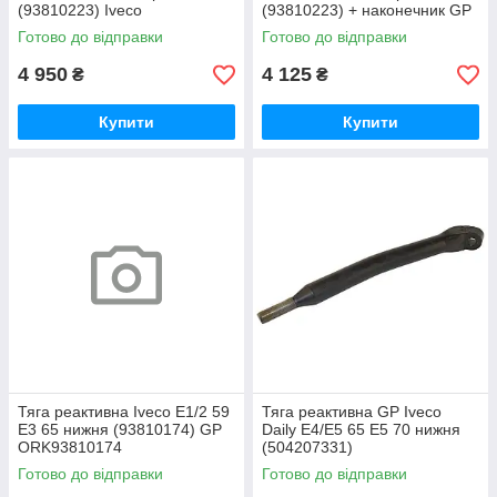
(93810223) Iveco
(93810223) + наконечник GP
OR93810223
OR9381022350031093
Готово до відправки
Готово до відправки
4 950
4 125
₴
₴
Купити
Купити
Тяга реактивна Iveco E1/2 59
Тяга реактивна GP Iveco
E3 65 нижня (93810174) GP
Daily E4/E5 65 E5 70 нижня
ORK93810174
(504207331)
Готово до відправки
Готово до відправки