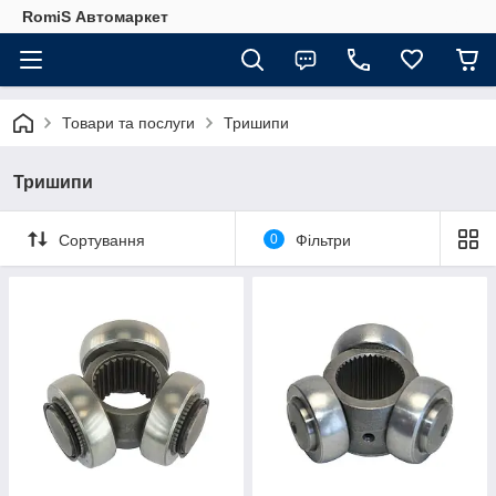
RomiS Автомаркет
Товари та послуги
Тришипи
Тришипи
Сортування
0
Фільтри