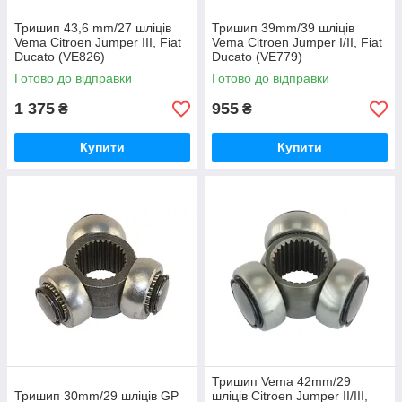
Тришип 43,6 mm/27 шліців
Тришип 39mm/39 шліців
Vema Citroen Jumper III, Fiat
Vema Citroen Jumper I/II, Fiat
Ducato (VE826)
Ducato (VE779)
Готово до відправки
Готово до відправки
1 375
955
₴
₴
Купити
Купити
Тришип Vema 42mm/29
Тришип 30mm/29 шліців GP
шліців Citroen Jumper II/III,