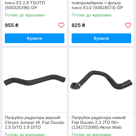
Iveco E3 2,8 TD/JTD
повітрозабірник > фільтр
(500326396) GP
Iveco E1/2 (93818573) GP
ORK500326396
ORK93818573
Готово до відправки
Готово до відправки
955
825
₴
₴
Купити
Купити
Патрубок радіатора верхній
Патрубок радіатора нижній
Citroen Jumper l/ll, Fiat Ducato
Fiat Ducato 2,3 JTD 06>
2,5 D/TD 2,8 D/TD
(1342722080) Akron Malo
(1302461080) Akron Malo
MA153208A
Готово до відправки
Готово до відправки