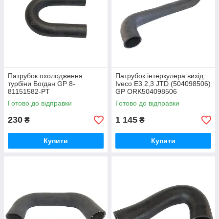
Патрубок охолодження
Патрубок інтеркулера вихід
турбіни Богдан GP 8-
Iveco E3 2,3 JTD (504098506)
81151582-PT
GP ORK504098506
Готово до відправки
Готово до відправки
230
1 145
₴
₴
Купити
Купити