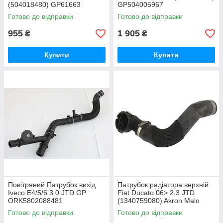
(504018480) GP61663
GP504005967
Готово до відправки
Готово до відправки
955
1 905
₴
₴
Купити
Купити
Повітряний Патрубок вихід
Патрубок радіатора верхній
Iveco E4/5/6 3.0 JTD GP
Fiat Ducato 06> 2,3 JTD
ORK5802088481
(1340759080) Akron Malo
MA153198A
Готово до відправки
Готово до відправки