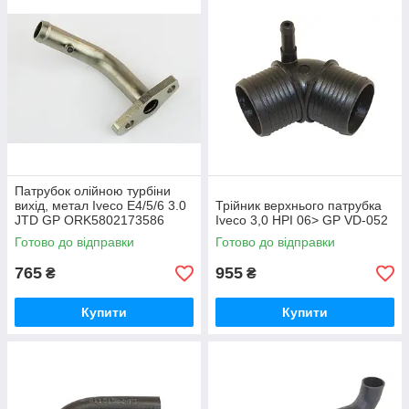
Патрубок олійною турбіни
вихід, метал Iveco E4/5/6 3.0
Трійник верхнього патрубка
JTD GP ORK5802173586
Iveco 3,0 HPI 06> GP VD-052
Готово до відправки
Готово до відправки
765
955
₴
₴
Купити
Купити