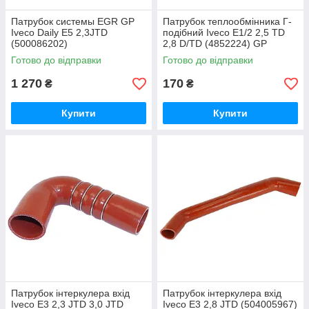
Патрубок системы EGR GP
Патрубок теплообмінника Г-
Iveco Daily E5 2,3JTD
подібний Iveco E1/2 2,5 TD
(500086202)
2,8 D/TD (4852224) GP
ORK4852224
Готово до відправки
Готово до відправки
1 270
170
₴
₴
Купити
Купити
Патрубок інтеркулера вхід
Патрубок інтеркулера вхід
Iveco E3 2,3 JTD 3,0 JTD
Iveco E3 2,8 JTD (504005967)