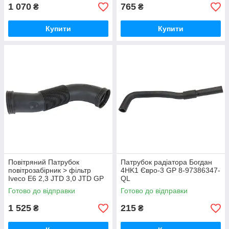
1 070
765
₴
₴
Купити
Купити
Повітряний Патрубок
Патрубок радіатора Богдан
повітрозабірник > фільтр
4HK1 Євро-3 GP 8-97386347-
Iveco E6 2,3 JTD 3,0 JTD GP
QL
ORK5801317091
Готово до відправки
Готово до відправки
1 525
215
₴
₴