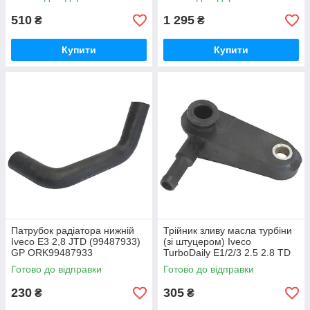
MA153191A
510
1 295
₴
₴
Купити
Купити
Патрубок радіатора нижній
Трійник зливу масла турбіни
Iveco E3 2,8 JTD (99487933)
(зі штуцером) Iveco
GP ORK99487933
TurboDaily E1/2/3 2.5 2.8 TD
TD/JTD GP ORK98499352
Готово до відправки
Готово до відправки
230
305
₴
₴