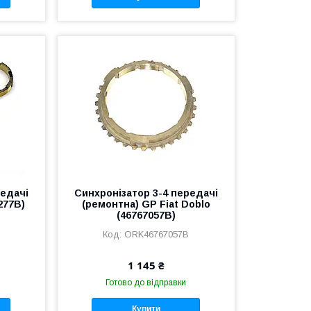
редачі
Синхронізатор 3-4 передачі
277B)
(ремонтна) GP Fiat Doblo
(46767057B)
ORK46767057B
1 145 ₴
Готово до відправки
Купити