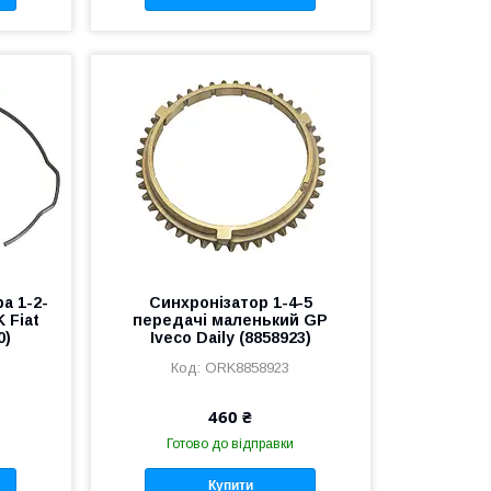
а 1-2-
Синхронізатор 1-4-5
 Fiat
передачі маленький GP
0)
Iveco Daily (8858923)
ORK8858923
460 ₴
Готово до відправки
Купити