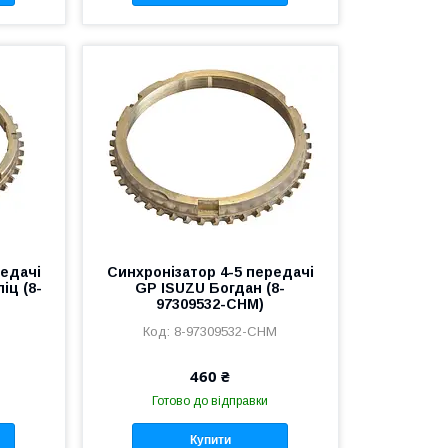
редачі
Синхронізатор 4-5 передачі
іц (8-
GP ISUZU Богдан (8-
97309532-CHM)
8-97309532-CHM
460 ₴
Готово до відправки
Купити