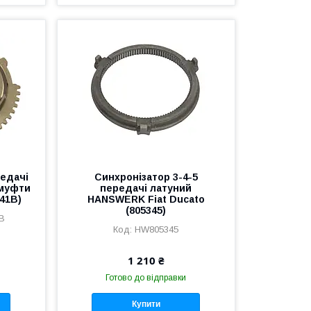
редачі
Синхронізатор 3-4-5
 муфти
передачі латуний
41B)
HANSWERK Fiat Ducato
(805345)
B
HW805345
1 210 ₴
Готово до відправки
Купити