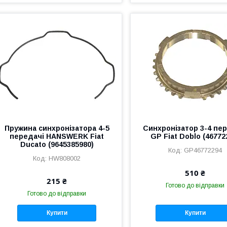
Пружина синхронізатора 4-5
Синхронізатор 3-4 пе
передачі HANSWERK Fiat
GP Fiat Doblo (46772
Ducato (9645385980)
GP46772294
HW808002
510 ₴
215 ₴
Готово до відправки
Готово до відправки
Купити
Купити