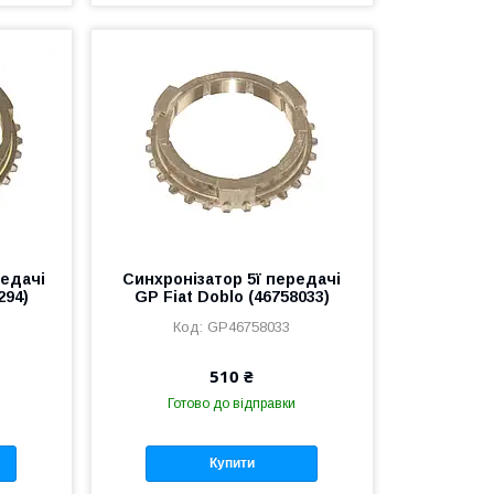
редачі
Синхронізатор 5ї передачі
294)
GP Fiat Doblo (46758033)
GP46758033
510 ₴
Готово до відправки
Купити