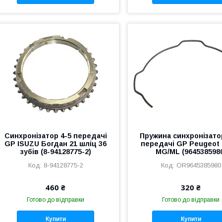
Синхронізатор 4-5 передачі
Пружина синхронізато
GP ISUZU Богдан 21 шліц 36
передачі GP Peugeot 
зубів (8-94128775-2)
MG/ML (964538598
8-94128775-2
OR9645385980
460 ₴
320 ₴
Готово до відправки
Готово до відправки
Купити
Купити