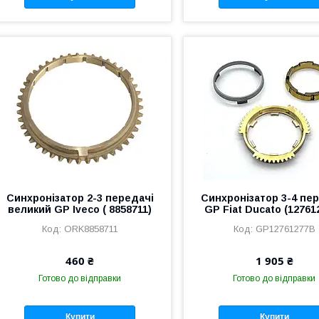
Синхронізатор 2-3 передачі
Синхронізатор 3-4 пе
великий GP Iveco ( 8858711)
GP Fiat Ducato (12761
ORK8858711
GP12761277B
460 ₴
1 905 ₴
Готово до відправки
Готово до відправки
Купити
Купити