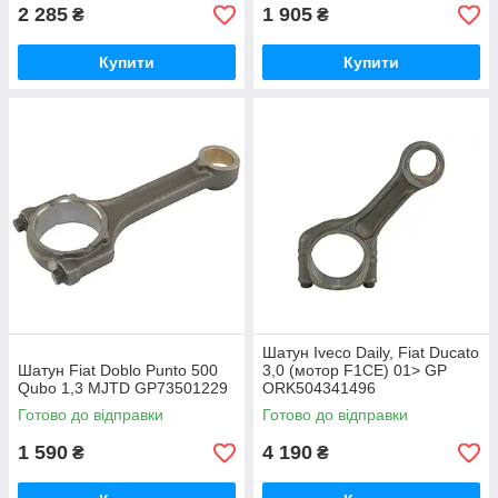
2 285
1 905
₴
₴
Купити
Купити
Шатун Iveco Daily, Fiat Ducato
Шатун Fiat Doblo Punto 500
3,0 (мотор F1CE) 01> GP
Qubo 1,3 MJTD GP73501229
ORK504341496
Готово до відправки
Готово до відправки
1 590
4 190
₴
₴