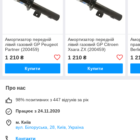
Амортизатор передній
Амортизатор передній
Амор
лівий газовий GP Peugeot
лівий газовий GP Citroen
прав
Partner (200459)
Xsara ZX (200459)
Berl
1 210
1 210
1 2
₴
₴
Купити
Купити
Про нас
98% позитивних з 447 відгуків за рік
Працює з 24.11.2020
м. Київ
вул. Білоруська, 28, Київ, Україна
Контакти