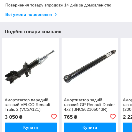
Повернення товару впродовж 14 днів за домовленістю
Всі умови повернення
Подібні товари компанії
Амортизатор передній
Амортизатор задній
Амор
газовий VELCO Renault
газовий GP Renault Duster
газо
Trafic 2 (VCSA121)
4x2 (BNC562105043R)
(200
3 050
765
2 2
₴
₴
Купити
Купити