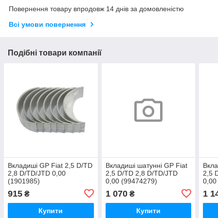
Повернення товару впродовж 14 днів за домовленістю
Всі умови повернення
Подібні товари компанії
Вкладиші GP Fiat 2,5 D/TD
Вкладиші шатунні GP Fiat
Вкла
2,8 D/TD/JTD 0,00
2,5 D/TD 2,8 D/TD/JTD
2,5 
(1901985)
0,00 (99474279)
0,00
915
1 070
1 1
₴
₴
Купити
Купити