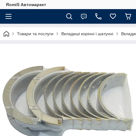
RomiS Автомаркет
Товари та послуги
Вкладиші корінні і шатунні
Вкладиш