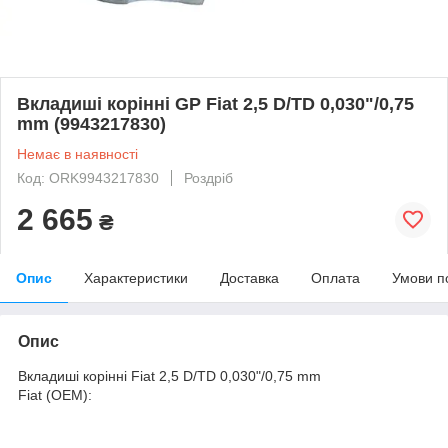
Вкладиші корінні GP Fiat 2,5 D/TD 0,030"/0,75
mm (9943217830)
Немає в наявності
Код: ORK9943217830
Роздріб
2 665
₴
Опис
Характеристики
Доставка
Оплата
Умови п
Опис
Вкладиші корінні Fiat 2,5 D/TD 0,030"/0,75 mm
Fiat (OEM):