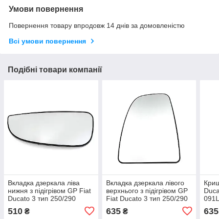
Умови повернення
Повернення товару впродовж 14 днів за домовленістю
Всі умови повернення
Подібні товари компанії
Вкладка дзеркала ліва
Вкладка дзеркала лівого
Криш
нижня з підігрівом GP Fiat
верхнього з підігрівом GP
Duca
Ducato 3 тип 250/290
Fiat Ducato 3 тип 250/290
091L
(71748250)
(71748246)
510
635
635
₴
₴