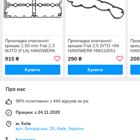
Прокладка клапанної
Прокладка клапанної
Прок
кришки 1,50 mm Fiat 2,3
кришки Fiat 2,5 D/TD >94
криш
MJTD (F1A) HANSWERK
HANSWERK HW110051
HAN
HW110070
915
290
200
₴
₴
Купити
Купити
Про нас
98% позитивних з 444 відгуків за рік
Працює з 24.11.2020
м. Київ
вул. Білоруська, 28, Київ, Україна
Контакти