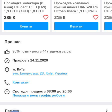
Прокладка колектора (8
Прокладка клапанної
Прок
вікон) Peugeot 1,9 D (DW)
кришки нижня HANSWERK
кри
1,9 D/TD (XUD) 1,8 D/TD
Citroen Xsara 1,9 D (DW8)
Peug
HANSWERK HW130190
(HW110020)
(DW
385
215
215
₴
₴
Купити
Купити
Про нас
98% позитивних з 447 відгуків за рік
Працює з 24.11.2020
м. Київ
вул. Білоруська, 28, Київ, Україна
Контакти
Сьогодні працює з 08:00 до 20:00
Показати весь графік роботи
Про нас