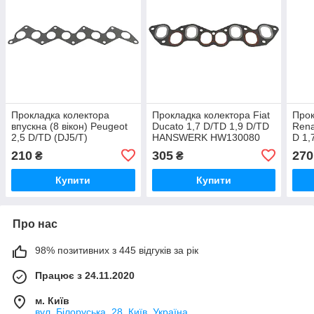
Прокладка колектора
Прокладка колектора Fiat
Прок
впускна (8 вікон) Peugeot
Ducato 1,7 D/TD 1,9 D/TD
Rena
2,5 D/TD (DJ5/T)
HANSWERK HW130080
D 1
HANSWERK HW130020
HW1
210
305
270
₴
₴
Купити
Купити
Про нас
98% позитивних з 445 відгуків за рік
Працює з 24.11.2020
м. Київ
вул. Білоруська, 28, Київ, Україна