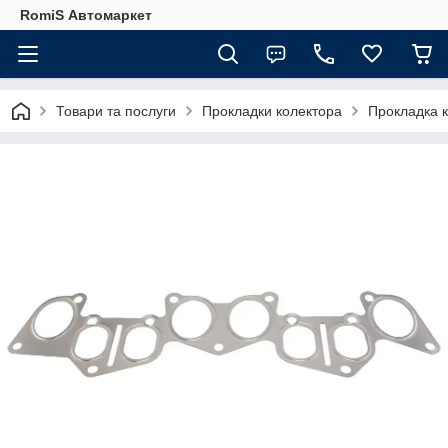
RomiS Автомаркет
Товари та послуги
Прокладки колектора
Прокладка к