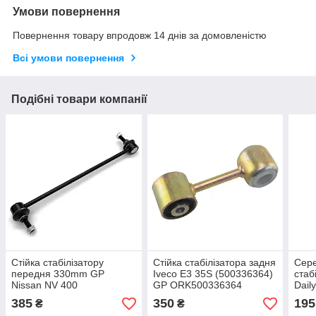
Умови повернення
Повернення товару впродовж 14 днів за домовленістю
Всі умови повернення
Подібні товари компанії
Стійка стабілізатору
Стійка стабілізатора задня
Сере
передня 330mm GP
Iveco E3 35S (500336364)
стаб
Nissan NV 400
GP ORK500336364
Dail
(546180004R)
болт
385
350
195
₴
₴
(938