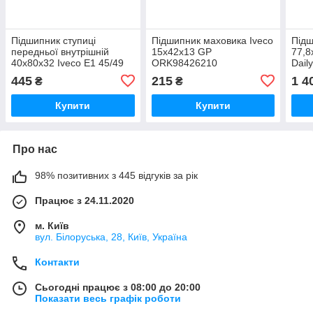
Підшипник ступиці
Підшипник маховика Iveco
Підш
передньої внутрішній
15x42x13 GP
77,8
40x80x32 Iveco E1 45/49
ORK98426210
Dail
(8582739) GP
445
215
1 4
₴
₴
ORK8582739
Купити
Купити
Про нас
98% позитивних з 445 відгуків за рік
Працює з 24.11.2020
м. Київ
вул. Білоруська, 28, Київ, Україна
Контакти
Сьогодні працює з 08:00 до 20:00
Показати весь графік роботи