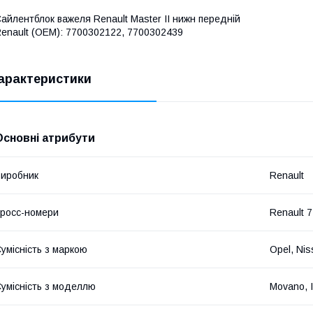
айлентблок важеля Renault Master II нижн передній
enault (OEM): 7700302122, 7700302439
арактеристики
Основні атрибути
иробник
Renault
росс-номери
Renault 
умісність з маркою
Opel, Nis
умісність з моделлю
Movano, I