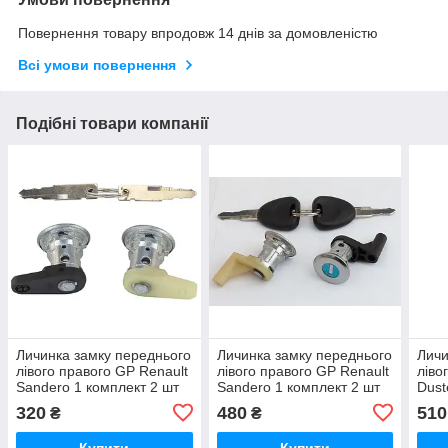
Повернення товару впродовж 14 днів за домовленістю
Всі умови повернення
Подібні товари компанії
Личинка замку переднього
Личинка замку переднього
Личи
лівого правого GP Renault
лівого правого GP Renault
ліво
Sandero 1 комплект 2 шт
Sandero 1 комплект 2 шт
Dust
(DL-3079)
(DL-3316)
(600
320
480
510
₴
₴
Купити
Купити