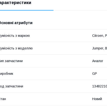
арактеристики
Основні атрибути
умісність з маркою
Citroen, 
умісність з моделлю
Jumper, B
ип запчастини
Аналог
иробник
GP
од запчастини
1348221
Стан
Новий