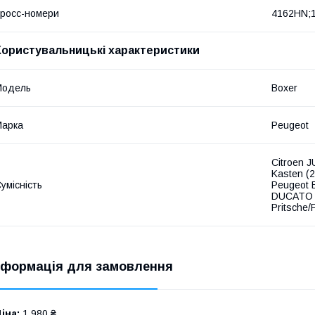
росс-номери
4162HN;
Користувальницькі характеристики
Модель
Boxer
Марка
Peugeot
Citroen 
Kasten (
умісність
Peugeot 
DUCATO K
Pritsche/
нформація для замовлення
іна:
1 980 ₴