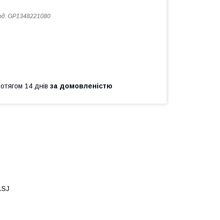
од:
GP1348221080
ротягом 14 днів
за домовленістю
.SJ