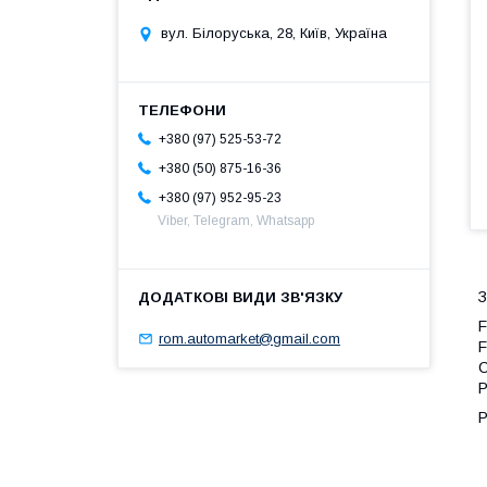
вул. Білоруська, 28, Київ, Україна
+380 (97) 525-53-72
+380 (50) 875-16-36
+380 (97) 952-95-23
Viber, Telegram, Whatsapp
З
F
rom.automarket@gmail.com
F
C
P
P