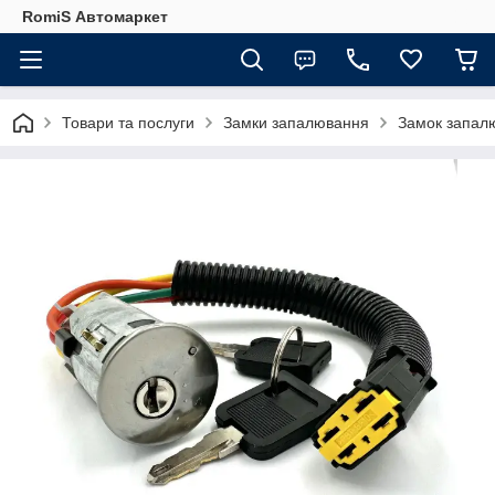
RomiS Автомаркет
Товари та послуги
Замки запалювання
Замок запалю