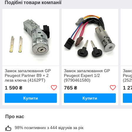
Подібні товари компанії
Замок запалювання GP
Замок запалювання GP
Зам
Peugeot Partner B9 + 2
Peugeot Expert 1/2
Peug
леза ключа (4162PT)
(9790461580)
(252
1 590
765
1 2
₴
₴
Купити
Купити
Про нас
98% позитивних з 444 відгуків за рік