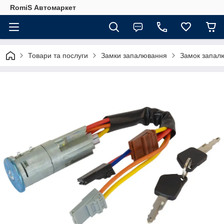
RomiS Автомаркет
Товари та послуги
Замки запалювання
Замок запалю