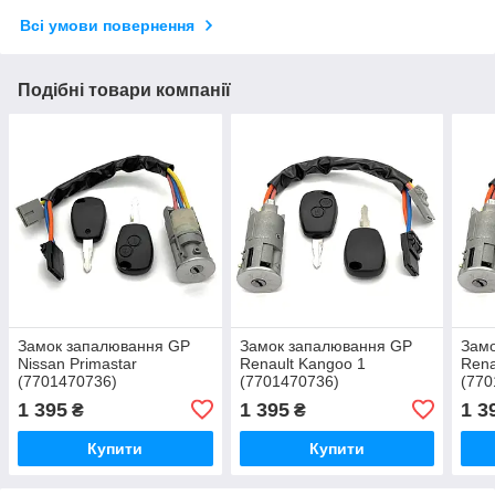
Всі умови повернення
Подібні товари компанії
Замок запалювання GP
Замок запалювання GP
Зам
Nissan Primastar
Renault Kangoo 1
Rena
(7701470736)
(7701470736)
(770
1 395
1 395
1 3
₴
₴
Купити
Купити