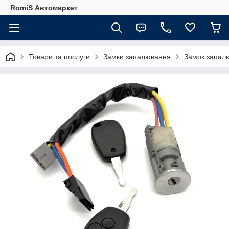
RomiS Автомаркет
Товари та послуги
Замки запалювання
Замок запалю