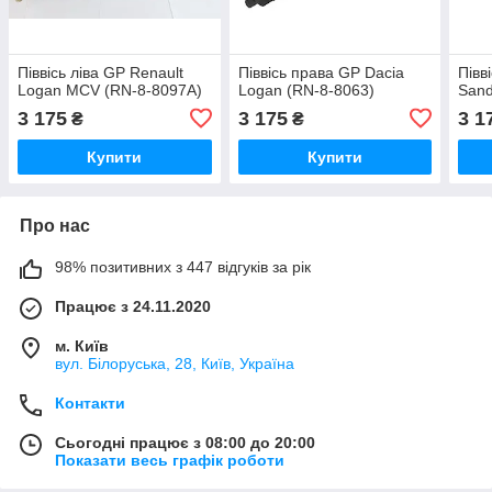
Піввісь ліва GP Renault
Піввісь права GP Dacia
Півв
Logan MCV (RN-8-8097A)
Logan (RN-8-8063)
Sand
3 175
3 175
3 1
₴
₴
Купити
Купити
Про нас
98% позитивних з 447 відгуків за рік
Працює з 24.11.2020
м. Київ
вул. Білоруська, 28, Київ, Україна
Контакти
Сьогодні працює з 08:00 до 20:00
Показати весь графік роботи