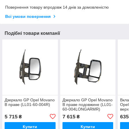
Повернення товару впродовж 14 днів за домовленістю
Всі умови повернення
Подібні товари компанії
Дзеркало GP Opel Movano
Дзеркало GP Opel Movano
Вкла
B праве (LL01-60-004R)
B праве подовжине (LL01-
Opel
60-004LONGARMR)
верх
(963
5 715
7 615
635
₴
₴
Купити
Купити