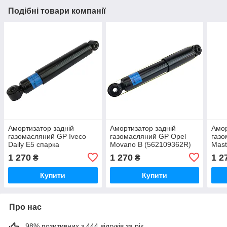
Подібні товари компанії
Амортизатор задній
Амортизатор задній
Амор
газомасляний GP Iveco
газомасляний GP Opel
газо
Daily E5 спарка
Movano B (562109362R)
Mast
(504152180)
1 270
1 270
1 2
₴
₴
Купити
Купити
Про нас
98% позитивних з 444 відгуків за рік