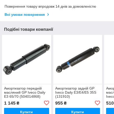
Повернення товару впродовж 14 днів за домовленістю
Всі умови повернення
Подібні товари компанії
Амортизатор передній
Амортизатор задній GP
Амор
масляний GP Iveco Daily
Iveco Daily E3/E4/E5 35S
мас
E3 65/70 (504014868)
(131910)
Ivec
(504
1 145
955
510
₴
₴
пнев
Купити
Купити