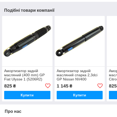
Подібні товари компанії
Амортизатор задній
Амортизатор задній
Амор
масляний (400 mm) GP
масляний спарка 2,3dci
мас
Fiat Ulysse 1 (5206R2)
GP Nissan NV400
Citr
(562101568R)
825
1 145
825
₴
₴
Купити
Купити
Про нас