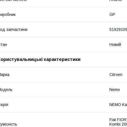
иробник
GP
од запчастини
5192910
Стан
Новий
Користувальницькі характеристики
Марка
Citroen
Модель
Nemo
ерія
NEMO Kas
Fiat FIO
умісність
Kombi 20