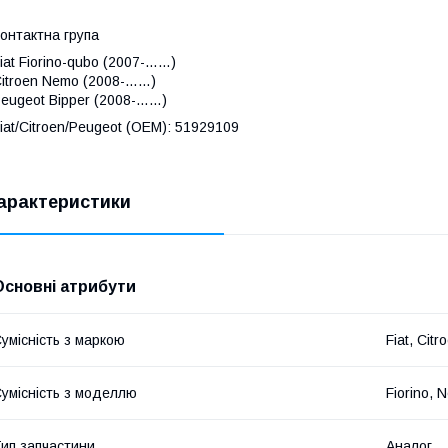
онтактна група
iat Fiorino-qubo (2007-……)
itroen Nemo (2008-……)
eugeot Bipper (2008-……)
iat/Citroen/Peugeot (OEM): 51929109
арактеристики
Основні атрибути
умісність з маркою
Fiat, Cit
умісність з моделлю
Fiorino, 
ип запчастини
Аналог