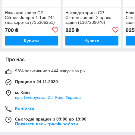
Накладка крила GP
Накладка крила GP
Накл
Citroen Jumper 1 Тип 244
Citroen Jumper 2 права
Citr
ліва коротка (735306251)
задня (1307239070)
задн
700
825
825
₴
₴
Купити
Купити
Про нас
98% позитивних з 444 відгуків за рік
Працює з 24.11.2020
м. Київ
вул. Білоруська, 28, Київ, Україна
Контакти
Сьогодні працює з 09:00 до 19:00
Показати весь графік роботи