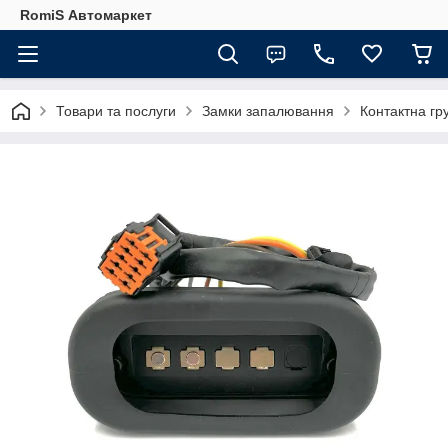
RomiS Автомаркет
Товари та послуги
Замки запалювання
Контактна гр