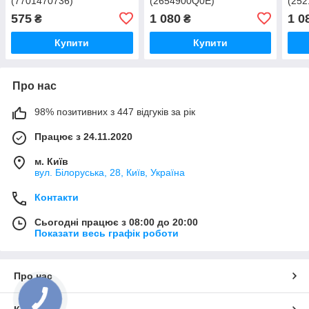
(7701470736)
(2654900Q0E)
(252
575
1 080
1 0
₴
₴
Купити
Купити
Про нас
98% позитивних з 447 відгуків за рік
Працює з 24.11.2020
м. Київ
вул. Білоруська, 28, Київ, Україна
Контакти
Сьогодні працює з 08:00 до 20:00
Показати весь графік роботи
Про нас