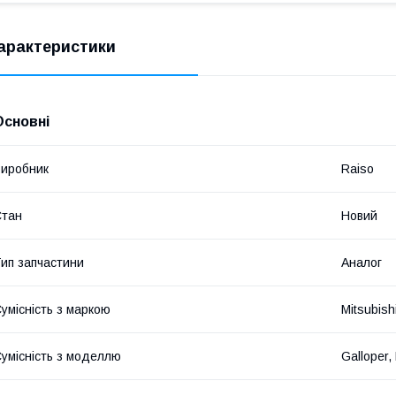
арактеристики
Основні
иробник
Raiso
Стан
Новий
ип запчастини
Аналог
умісність з маркою
Mitsubish
умісність з моделлю
Galloper,