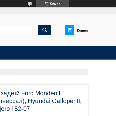
Кошик
Кошик
задній Ford Mondeo I,
ніверсал), Hyundai Galloper II,
jero I 82-07