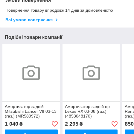
Умови повернення
Повернення товару впродовж 14 днів за домовленістю
Всі умови повернення
Подібні товари компанії
Амортизатор задній
Амортизатор задній пр.
Амор
Mitsubishi Lancer VII 03-13
Lexus RX 03-08 (газ.)
Rena
(газ.) (MR589972)
(4853048170)
(газ
1 040
2 295
850
₴
₴