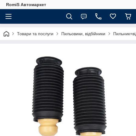
RomiS Автомаркет
Товари та послуги
Пильовики, відбійники
Пильник+ві