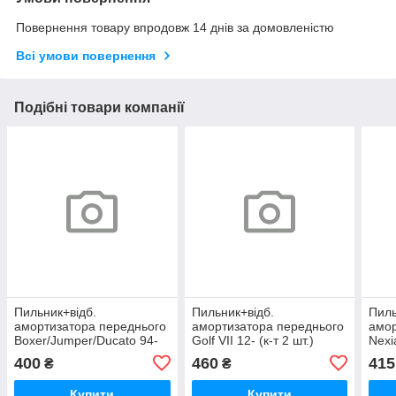
Повернення товару впродовж 14 днів за домовленістю
Всі умови повернення
Подібні товари компанії
Пильник+відб.
Пильник+відб.
Пиль
амортизатора переднього
амортизатора переднього
амор
Boxer/Jumper/Ducato 94-
Golf VII 12- (к-т 2 шт.)
Nexi
02 (к-т 2 шт.) (1313045080)
(1K0412303B)
F (к
400
460
415
₴
₴
Купити
Купити