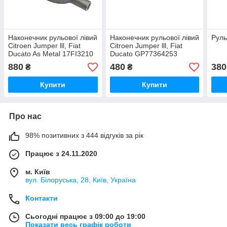
Наконечник рульової лівий
Наконечник рульової лівий
Руль
Citroen Jumper lll, Fiat
Citroen Jumper lll, Fiat
Ducato As Metal 17FI3210
Ducato GP77364253
880
480
380
₴
₴
Купити
Купити
Про нас
98% позитивних з 444 відгуків за рік
Працює з 24.11.2020
м. Київ
вул. Білоруська, 28, Київ, Україна
Контакти
Сьогодні працює з 09:00 до 19:00
Показати весь графік роботи