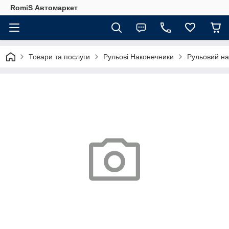
RomiS Автомаркет
Товари та послуги
Рульові Наконечники
Рульовий нак