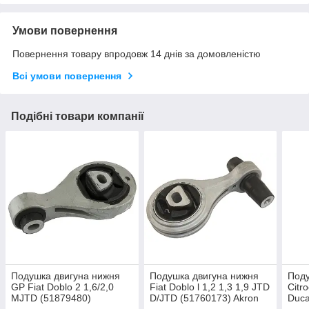
Умови повернення
Повернення товару впродовж 14 днів за домовленістю
Всі умови повернення
Подібні товари компанії
Подушка двигуна нижня
Подушка двигуна нижня
Поду
GP Fiat Doblo 2 1,6/2,0
Fiat Doblo l 1,2 1,3 1,9 JTD
Citro
MJTD (51879480)
D/JTD (51760173) Akron
Duca
Malo MA157331
(134