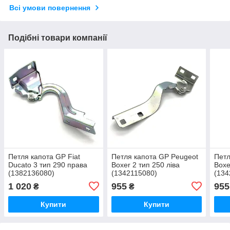
Всі умови повернення
Подібні товари компанії
Петля капота GP Fiat
Петля капота GP Peugeot
Петл
Ducato 3 тип 290 права
Boxer 2 тип 250 ліва
Boxe
(1382136080)
(1342115080)
(134
1 020
955
955
₴
₴
Купити
Купити